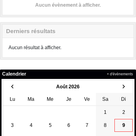
Aucun évènement à afficher.
Derniers résultats
Aucun résultat à afficher.
Calendrier
+ d'évènements
Août 2026
Lu
Ma
Me
Je
Ve
Sa
Di
1
2
3
4
5
6
7
8
9